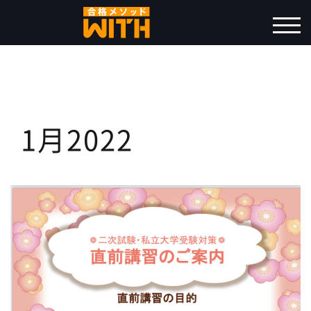
コ
ン
モバ
テ
ン
ツ
へ
ス
1月2022
キ
ッ
プ