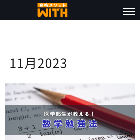
コ
ン
モバ
テ
ン
ツ
へ
ス
11月2023
キ
ッ
プ