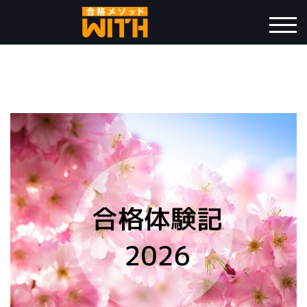
コ
ン
モバ
テ
ン
ツ
へ
ス
キ
ッ
プ