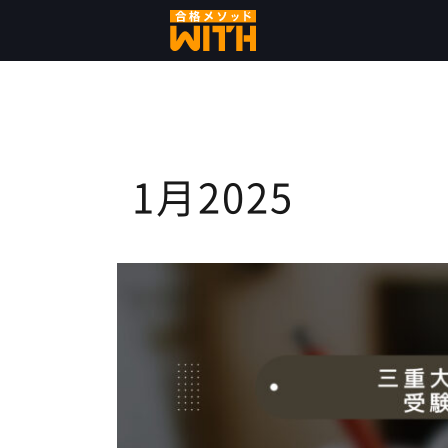
コ
ン
テ
ン
ツ
へ
1月2025
ス
キ
ッ
プ