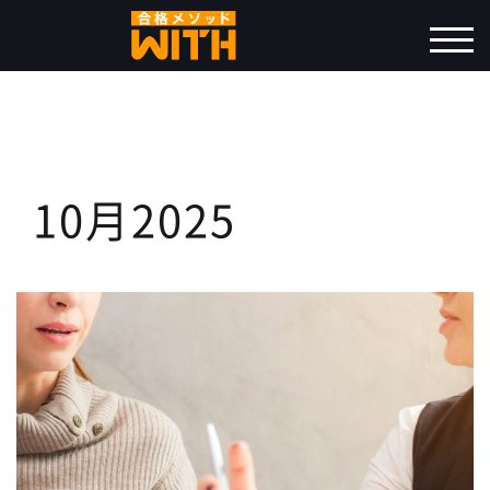
コ
ン
モバ
テ
ン
ツ
へ
ス
10月2025
キ
ッ
プ