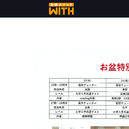
コ
ン
テ
ン
ツ
へ
ス
キ
ッ
プ