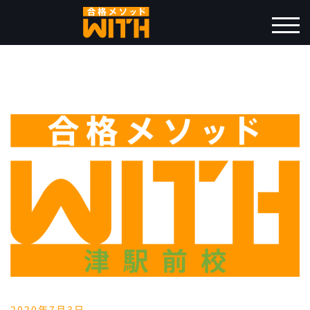
コ
ン
モバ
テ
ン
ツ
へ
ス
キ
ッ
プ
2020年7月3日